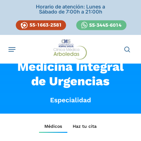
Skip
Horario de atención: Lunes a
to
Sábado de 7:00h a 21:00h
main
content
Navegación
sear
Medicina Integral
de Urgencias
Especialidad
Médicos
Haz tu cita