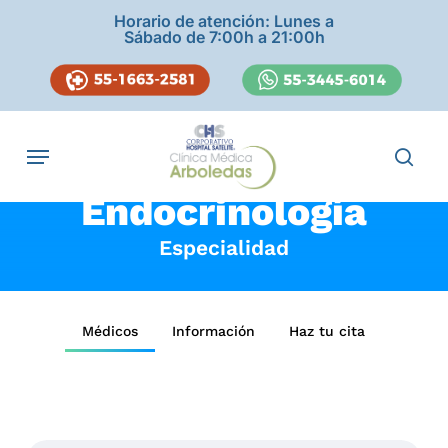
Skip
Horario de atención: Lunes a
to
Sábado de 7:00h a 21:00h
main
content
Navegación
sear
Endocrinología
Especialidad
Médicos
Información
Haz tu cita